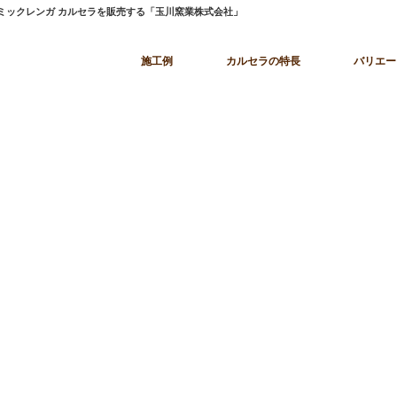
ラミックレンガ カルセラを販売する「玉川窯業株式会社」
施工例
カルセラの特長
バリエー