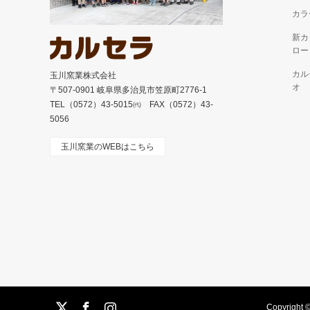
カラ
新カ
ロー
カル
玉川窯業株式会社
オ
〒507-0901 岐阜県多治見市笠原町2776-1
TEL（0572）43-5015㈹ FAX（0572）43-
5056
玉川窯業のWEBはこちら
am
Copyright