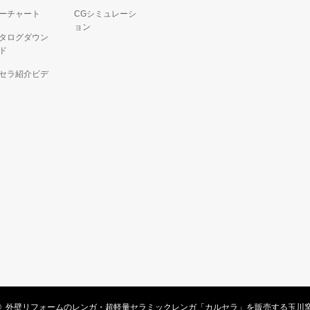
ーチャート
CGシミュレーシ
ョン
タログダウン
ド
セラ紹介ビデ
 ©
外壁リフォームのレンガ・超軽量セラミックレンガ「カルセラ」を販売する玉川