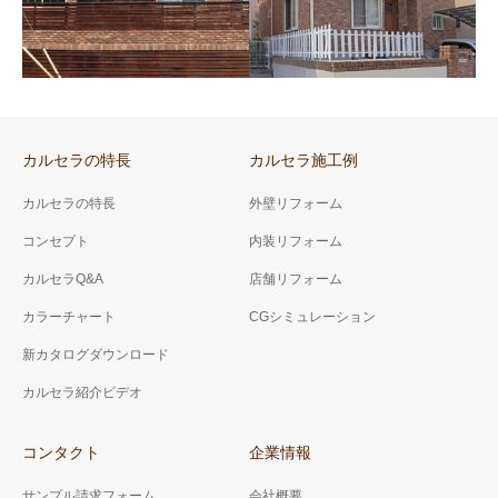
カルセラスティック 施
工例 01
工例 02
カルセラスティック施工例01
Ｔ様邸 カルセラスティック施
工例
カルセラの特長
カルセラ施工例
A様邸 外観
G様邸 外観
カルセラの特長
外壁リフォーム
A様邸 外壁リフォーム
G様邸 外壁リフォーム
コンセプト
内装リフォーム
カルセラQ&A
店舗リフォーム
カラーチャート
CGシミュレーション
新カタログダウンロード
カルセラ紹介ビデオ
コンタクト
企業情報
サンプル請求フォーム
会社概要