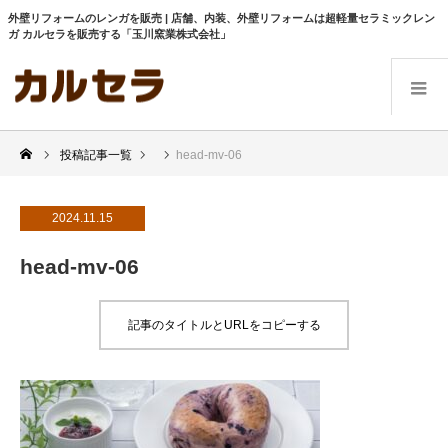
外壁リフォームのレンガを販売 | 店舗、内装、外壁リフォームは超軽量セラミックレン
ガ カルセラを販売する「玉川窯業株式会社」
投稿記事一覧
head-mv-06
2024.11.15
head-mv-06
記事のタイトルとURLをコピーする