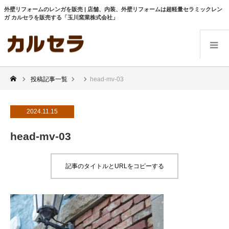
外壁リフォームのレンガを販売 | 店舗、内装、外壁リフォームは超軽量セラミックレン
ガ カルセラを販売する「玉川窯業株式会社」
投稿記事一覧
head-mv-03
2024.11.15
head-mv-03
記事のタイトルとURLをコピーする