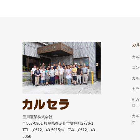
カ
カル
コン
カル
カラ
新カ
ロー
カル
玉川窯業株式会社
オ
〒507-0901 岐阜県多治見市笠原町2776-1
TEL（0572）43-5015㈹ FAX（0572）43-
5056