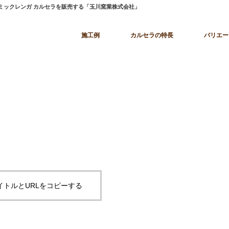
ラミックレンガ カルセラを販売する「玉川窯業株式会社」
施工例
カルセラの特長
バリエー
イトルとURLをコピーする