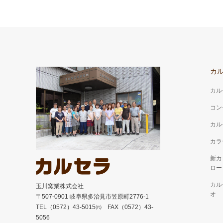
カ
カル
コン
カル
カラ
新カ
ロー
カル
玉川窯業株式会社
オ
〒507-0901 岐阜県多治見市笠原町2776-1
TEL（0572）43-5015㈹ FAX（0572）43-
5056