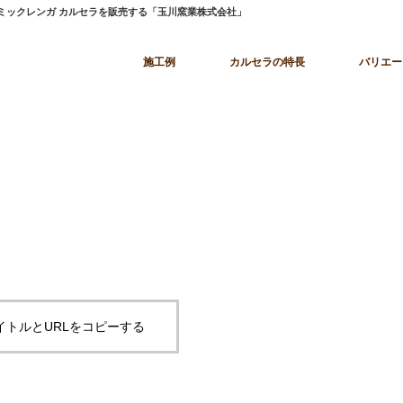
ラミックレンガ カルセラを販売する「玉川窯業株式会社」
施工例
カルセラの特長
バリエー
イトルとURLをコピーする