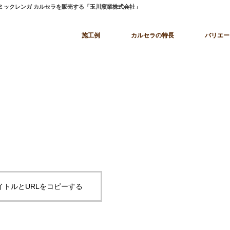
ラミックレンガ カルセラを販売する「玉川窯業株式会社」
施工例
カルセラの特長
バリエー
イトルとURLをコピーする