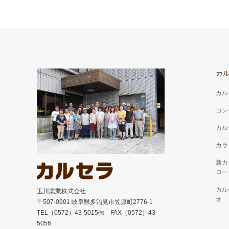
カ
カル
コン
カル
カラ
新カ
ロー
カル
玉川窯業株式会社
オ
〒507-0901 岐阜県多治見市笠原町2776-1
TEL（0572）43-5015㈹ FAX（0572）43-
5056