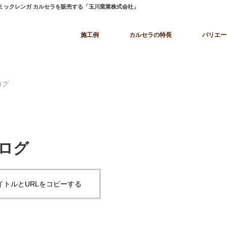
ラミックレンガ カルセラを販売する「玉川窯業株式会社」
施工例
カルセラの特長
バリエー
ログ
ログ
イトルとURLをコピーする