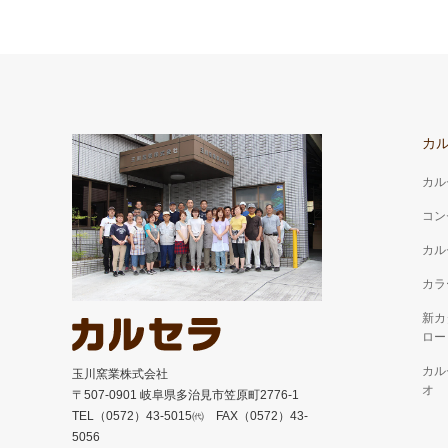
カ
カル
コン
カル
カラ
新カ
ロー
カル
玉川窯業株式会社
オ
〒507-0901 岐阜県多治見市笠原町2776-1
TEL（0572）43-5015㈹ FAX（0572）43-
5056